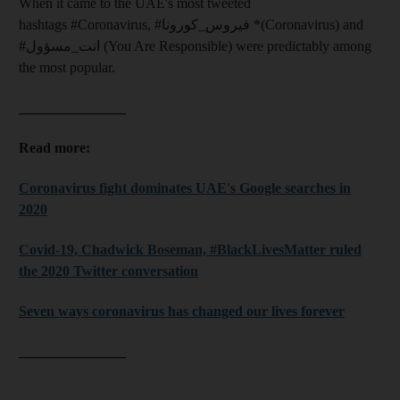
When it came to the UAE's most tweeted
hashtags #Coronavirus, #
فيروس_كورونا
*(Coronavirus) and
#
انت_مسؤول
(You Are Responsible) were predictably among
the most popular.
_______________
Read more:
Coronavirus fight dominates UAE's Google searches in
2020
Covid-19, Chadwick Boseman, #BlackLivesMatter ruled
the 2020 Twitter conversation
Seven ways coronavirus has changed our lives forever
_______________