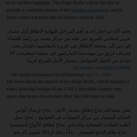
to be another highlight. The Hope Probe will be the first to
provide a complete picture of the
Martian atmosphere
and its
layers when it reaches the red planet's orbit in 2021.
بحمد الله تم انجاز إحدى أهم المراحل النهائية لإطلاق أول مسبار
عربي إسلامي للمريخ عبر نقله من مركز محمد بن راشد للفضاء
في دبي إلى محطة الإطلاق في جزيرة تانيغاشيما باليابان تحت
إشراف فريق من مهندسينا الإماراتيين في عملية استغرقت ٨٣
ساعة من العمل المتواصل..مسبار الأمل للمريخ قريبا
pic.twitter.com/qbSlyPxMhM
— HH Sheikh Mohammed (@HHShkMohd)
April 25, 2020
His tweet about the launch of the Hope Probe, which featured a
video showing footage of the UAE's incredible journey into
space, has been viewed more than 362,000 times to date.
نعلن بحمدالله نجاح إطلاق مسبار الأمل .. نجاح إرسال أوامر
التحكم للمسبار من مركز العمليات في الخوانيج .. نجاح عمل
أنظمة الملاحة الفضائية والتحكم.. نجاح إطلاق الألواح الشمسية
.. نجاح نظام الدفع للمسبار .. بدأنا رحلة ال493 مليون كم نحو