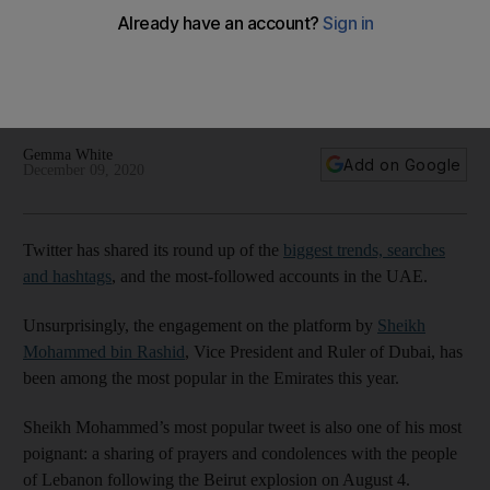
Lebanon
The Ruler of Dubai's engagement on the platform proves to
be a highlight for his followers both in the UAE and around
the globe
Gemma White
Add on Google
December 09, 2020
Twitter has shared its round up of the
biggest trends, searches
and hashtags
, and the most-followed accounts in the UAE.
Unsurprisingly, the engagement on the platform by
Sheikh
Mohammed bin Rashid
, Vice President and Ruler of Dubai, has
been among the most popular in the Emirates this year.
Sheikh Mohammed’s most popular tweet is also one of his most
poignant: a sharing of prayers and condolences with the people
of Lebanon following the Beirut explosion on August 4.