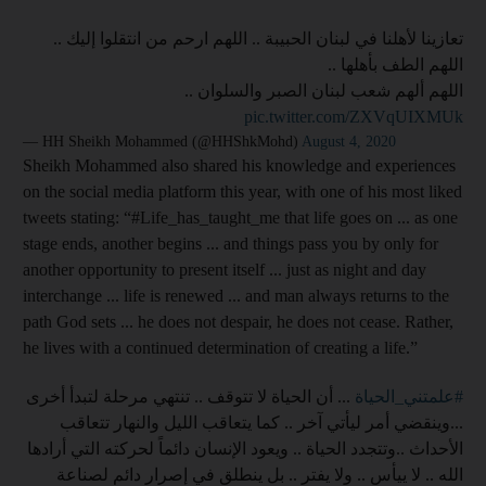
تعازينا لأهلنا في لبنان الحبيبة .. اللهم ارحم من انتقلوا إليك ..
اللهم الطف بأهلها ..
اللهم ألهم شعب لبنان الصبر والسلوان ..
pic.twitter.com/ZXVqUIXMUk
— HH Sheikh Mohammed (@HHShkMohd)
August 4, 2020
Sheikh Mohammed also shared his knowledge and experiences
on the social media platform this year, with one of his most liked
tweets stating: “#Life_has_taught_me that life goes on ... as one
stage ends, another begins ... and things pass you by only for
another opportunity to present itself ... just as night and day
interchange ... life is renewed ... and man always returns to the
path God sets ... he does not despair, he does not cease. Rather,
he lives with a continued determination of creating a life.”
#علمتني_الحياة
... أن الحياة لا تتوقف .. تنتهي مرحلة لتبدأ أخرى
...وينقضي أمر ليأتي آخر .. كما يتعاقب الليل والنهار تتعاقب
الأحداث ..وتتجدد الحياة .. ويعود الإنسان دائماً لحركته التي أرادها
الله .. لا ييأس .. ولا يفتر .. بل ينطلق في إصرار دائم لصناعة