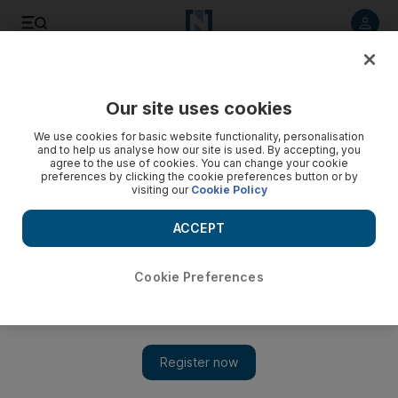
Listen to article
Listen
Save
Share
Our site uses cookies
We use cookies for basic website functionality, personalisation
and to help us analyse how our site is used. By accepting, you
agree to the use of cookies. You can change your cookie
preferences by clicking the cookie preferences button or by
visiting our
Cookie Policy
ACCEPT
Cookie Preferences
Show 
Sheikh Mohammed bin Rashid's most popular tweets of
2020 revealed: focus on space, charity and prayers for