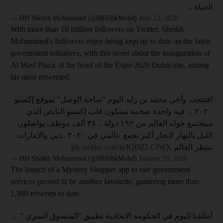
الحياة ..
— HH Sheikh Mohammed (@HHShkMohd)
June 12, 2020
With more than 10 million followers on Twitter, Sheikh
Mohammed's followers enjoy being kept up to date on the latest
government initiatives, with this tweet about the inauguration of
Al Wasl Plaza, at the heart of the Expo 2020 Dubai site, among
his most retweeted.
افتتحت وأخي محمد بن زايد اليوم "ساحة الوصل" بموقع إكسبو
٢٠٢٠ ... قبة واحدة ضخمة ستكون قلب إكسبو النابض الذي
سيجتمع حوله العالم من ١٩٢ دولة .. ٣٨ ألف موظف يواصلون
الليل بالنهار لإنجاز أكبر تجمع عالمي في ٢٠٢٠ ..دبي والإمارات
pic.twitter.com/wJQDZLCIWX
تنتظر العالم
— HH Sheikh Mohammed (@HHShkMohd)
January 29, 2020
The launch of a Mystery Shopper app to rate government
services proved to be another favourite, garnering more than
1,300 retweets to date.
أطلقنا اليوم في الحكومة الاتحادية تطبيق "المتسوق السري " ...