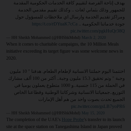
بهدف إتاحة الفرصة لتقييم كافة الخدمات الحكومية المقدمة
للجمهور وذلك بثماني لغات .. وكذلك تقييم مقدمي الخدمة
ومراكز تقديم الخدمة وارسال اي ملاحظات للمسؤول حول
https://t.co/rDYuaK7cCa
جودة خدماتنا الحكومية ..
pic.twitter.com/pgkHuQr38Q
— HH Sheikh Mohammed (@HHShkMohd)
March 2, 2020
When it comes to charitable campaigns, the 10 Million Meals
initiative exceeding its target figure was some welcome news in
2020.
اختتمنا اليوم حملتنا الانسانية لإطعام الطعام. هدفنا " 10 مليون
وجبة " وتم تحقيق 15.3 مليون وجبة.. أكثر من 100 ألف مشارك
في الحملة من 115 جنسية..و 1000 متطوع يعملون يوميا في
التوزيع..جمعياتنا الانسانية وشركاتنا الوطنية وقطاعنا الخاص
الجميع تحدث بصوت واحد من هم أهل الإمارات
pic.twitter.com/gsLB7yoPR6
— HH Sheikh Mohammed (@HHShkMohd)
May 15, 2020
The completion of the UAE's
Hope Probe
's transfer to its launch
site at the space station on Tanegashima Island in Japan proved